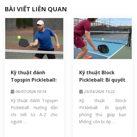
BÀI VIẾT LIÊN QUAN
Kỹ thuật đánh
Kỹ thuật Block
Topspin Pickleball:
Pickleball: Bí quyết
Hướng dẫn chi tiết
phòng thủ giúp
06/07/2026 10:14
25/03/2026 15:22
từ A-Z cho người
bạn không còn bị
Kỹ thuật đánh Topspin
Kỹ thuật Block
mới
ép sân
Pickleball: Hướng dẫn
Pickleball: Bí quyết
chi tiết từ A-Z cho
phòng thủ giúp bạn
người …
không còn bị ép …