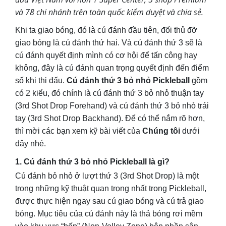
và 78 chi nhánh trên toàn quốc kiểm duyệt và chia sẻ.
Khi ta giao bóng, đó là cú đánh đầu tiên, đối thủ đỡ
giao bóng là cú đánh thứ hai. Và cú đánh thứ 3 sẽ là
cú đánh quyết định mình có cơ hội để tấn công hay
không, đây là cú đánh quan trọng quyết định đến điểm
số khi thi đấu.
Cú đánh thứ 3 bỏ nhỏ Pickleball
gồm
có 2 kiểu, đó chính là cú đánh thứ 3 bỏ nhỏ thuận tay
(3rd Shot Drop Forehand) và cú đánh thứ 3 bỏ nhỏ trái
tay (3rd Shot Drop Backhand). Để có thể nắm rõ hơn,
thì mời các bạn xem kỹ bài viết của
Chúng tôi
dưới
đây nhé.
1. Cú
đánh thứ 3 bỏ nhỏ Pickleball là gì?
Cú đánh bỏ nhỏ ở lượt thứ 3 (3rd Shot Drop) là một
trong những kỹ thuật quan trọng nhất trong Pickleball,
được thực hiện ngay sau cú giao bóng và cú trả giao
bóng. Mục tiêu của cú đánh này là thả bóng rơi mềm