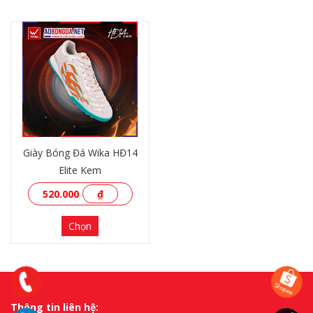
XEM THÊM
XEM THÊM
Giày Bóng Đá Wika HĐ14
Elite Kem
520.000
₫
Chọn
Thông tin liên hệ: