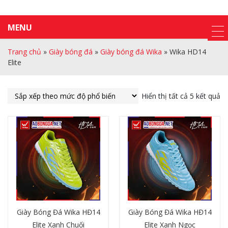
MENU
Trang chủ
»
Giày bóng đá
»
Giày bóng đá Wika
»
Wika HD14
Elite
Hiển thị tất cả 5 kết quả
Giày Bóng Đá Wika HĐ14
Giày Bóng Đá Wika HĐ14
Elite Xanh Chuối
Elite Xanh Ngọc