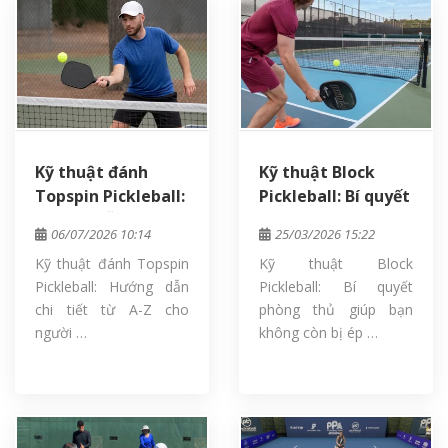
Kỹ thuật đánh
Kỹ thuật Block
Topspin Pickleball:
Pickleball: Bí quyết
Hướng dẫn chi tiết
phòng thủ giúp
06/07/2026 10:14
25/03/2026 15:22
từ A-Z cho người
bạn không còn bị
Kỹ thuật đánh Topspin
Kỹ thuật Block
mới
ép sân
Pickleball: Hướng dẫn
Pickleball: Bí quyết
chi tiết từ A-Z cho
phòng thủ giúp bạn
người …
không còn bị ép …