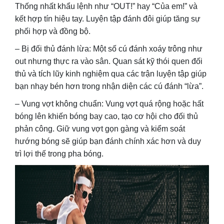
Thống nhất khẩu lệnh như “OUT!” hay “Của em!” và
kết hợp tín hiệu tay. Luyện tập đánh đôi giúp tăng sự
phối hợp và đồng bộ.
– Bị đối thủ đánh lừa: Một số cú đánh xoáy trông như
out nhưng thực ra vào sân. Quan sát kỹ thói quen đối
thủ và tích lũy kinh nghiệm qua các trận luyện tập giúp
bạn nhạy bén hơn trong nhận diện các cú đánh “lừa”.
– Vung vợt không chuẩn: Vung vợt quá rộng hoặc hất
bóng lên khiến bóng bay cao, tạo cơ hội cho đối thủ
phản công. Giữ vung vợt gọn gàng và kiểm soát
hướng bóng sẽ giúp bạn đánh chính xác hơn và duy
trì lợi thế trong pha bóng.