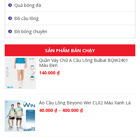
Quả bóng đá
Đồ cầu lông
Đồ bóng chuyền
SẢN PHẨM BÁN CHẠY
Quần Váy Chữ A Cầu Lông Bulbal BQW2401
Màu Đen
140.000
₫
Áo Cầu Lông Beyono Win CL02 Màu Xanh Lá
40.000
₫
–
400.000
₫