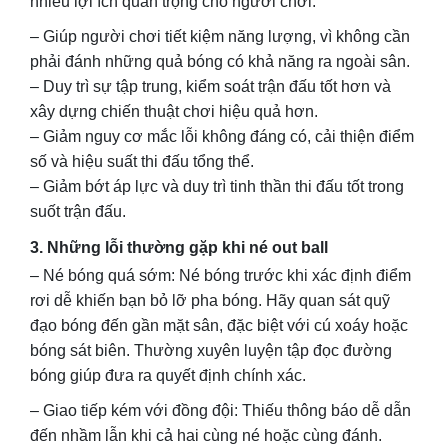
nhiều lợi ích quan trọng cho người chơi:
– Giúp người chơi tiết kiệm năng lượng, vì không cần
phải đánh những quả bóng có khả năng ra ngoài sân.
– Duy trì sự tập trung, kiểm soát trận đấu tốt hơn và
xây dựng chiến thuật chơi hiệu quả hơn.
– Giảm nguy cơ mắc lỗi không đáng có, cải thiện điểm
số và hiệu suất thi đấu tổng thể.
– Giảm bớt áp lực và duy trì tinh thần thi đấu tốt trong
suốt trận đấu.
3. Những lỗi thường gặp khi né out ball
– Né bóng quá sớm:
Né bóng trước khi xác định điểm
rơi dễ khiến bạn bỏ lỡ pha bóng. Hãy quan sát quỹ
đạo bóng đến gần mặt sân, đặc biệt với cú xoáy hoặc
bóng sát biên. Thường xuyên luyện tập đọc đường
bóng giúp đưa ra quyết định chính xác.
– Giao tiếp kém với đồng đội: Thiếu thông báo dễ dẫn
đến nhầm lẫn khi cả hai cùng né hoặc cùng đánh.